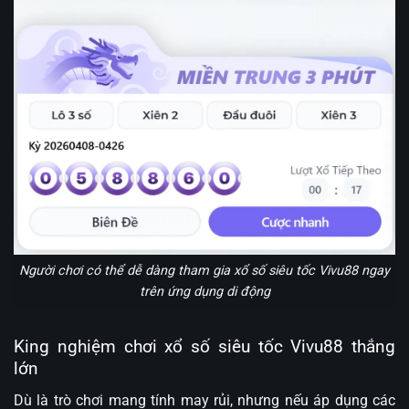
Người chơi có thể dễ dàng tham gia xổ số siêu tốc Vivu88 ngay
trên ứng dụng di động
King nghiệm chơi xổ số siêu tốc Vivu88 thắng
lớn
Dù là trò chơi mang tính may rủi, nhưng nếu áp dụng các