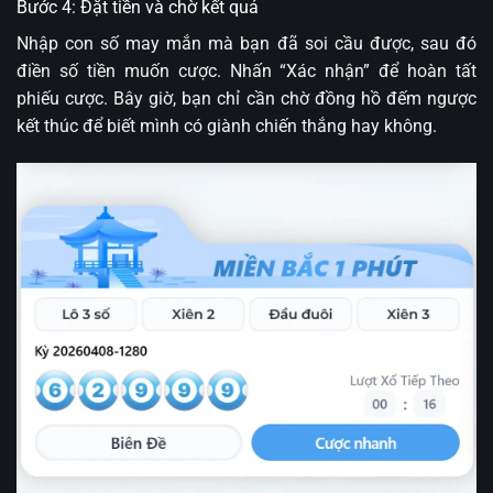
Bước 4: Đặt tiền và chờ kết quả
Nhập con số may mắn mà bạn đã soi cầu được, sau đó
điền số tiền muốn cược. Nhấn “Xác nhận” để hoàn tất
phiếu cược. Bây giờ, bạn chỉ cần chờ đồng hồ đếm ngược
kết thúc để biết mình có giành chiến thắng hay không.