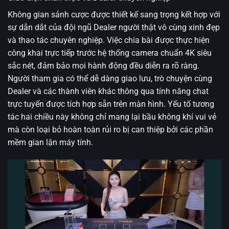
Không gian sảnh cược được thiết kế sang trọng kết hợp với
sự dẫn dắt của đội ngũ Dealer người thật vô cùng xinh đẹp
và thao tác chuyên nghiệp. Việc chia bài được thực hiện
công khai trực tiếp trước hệ thống camera chuẩn 4K siêu
sắc nét, đảm bảo mọi hành động đều diễn ra rõ ràng.
Người tham gia có thể dễ dàng giao lưu, trò chuyện cùng
Dealer và các thành viên khác thông qua tính năng chat
trực tuyến được tích hợp sẵn trên màn hình. Yếu tố tương
tác hai chiều này không chỉ mang lại bầu không khí vui vẻ
mà còn loại bỏ hoàn toàn rủi ro bị can thiệp bởi các phần
mềm gian lận máy tính.