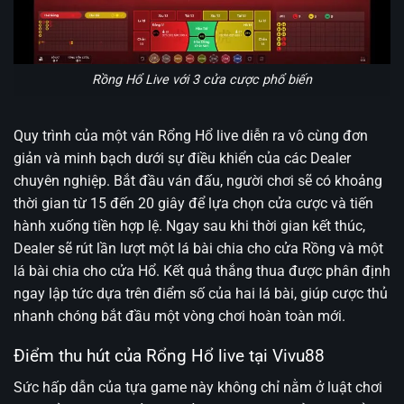
Rồng Hổ Live với 3 cửa cược phổ biến
Quy trình của một ván Rổng Hổ live diễn ra vô cùng đơn
giản và minh bạch dưới sự điều khiển của các Dealer
chuyên nghiệp. Bắt đầu ván đấu, người chơi sẽ có khoảng
thời gian từ 15 đến 20 giây để lựa chọn cửa cược và tiến
hành xuống tiền hợp lệ. Ngay sau khi thời gian kết thúc,
Dealer sẽ rút lần lượt một lá bài chia cho cửa Rồng và một
lá bài chia cho cửa Hổ. Kết quả thắng thua được phân định
ngay lập tức dựa trên điểm số của hai lá bài, giúp cược thủ
nhanh chóng bắt đầu một vòng chơi hoàn toàn mới.
Điểm thu hút của Rổng Hổ live tại Vivu88
Sức hấp dẫn của tựa game này không chỉ nằm ở luật chơi