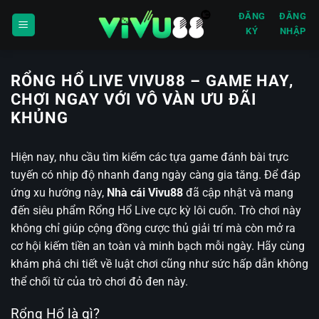
Bỏ
ĐĂNG
ĐĂNG
qua
KÝ
NHẬP
nội
dung
RỔNG HỔ LIVE VIVU88 – GAME HAY,
CHƠI NGAY VỚI VÔ VÀN ƯU ĐÃI
KHỦNG
Hiện nay, nhu cầu tìm kiếm các tựa game đánh bài trực
tuyến có nhịp độ nhanh đang ngày càng gia tăng. Để đáp
ứng xu hướng này,
Nhà cái Vivu88
đã cập nhật và mang
đến siêu phẩm Rổng Hổ Live cực kỳ lôi cuốn. Trò chơi này
không chỉ giúp cộng đồng cược thủ giải trí mà còn mở ra
cơ hội kiếm tiền an toàn và minh bạch mỗi ngày. Hãy cùng
khám phá chi tiết về luật chơi cũng như sức hấp dẫn không
thể chối từ của trò chơi đỏ đen này.
Rổng Hổ là gì?