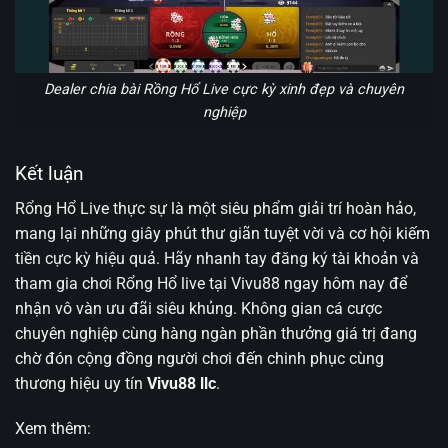
Dealer chia bài Rồng Hổ Live cực kỳ xinh đẹp và chuyên
nghiệp
Kết luận
Rổng Hổ Live thực sự là một siêu phẩm giải trí hoàn hảo,
mang lại những giây phút thư giãn tuyệt vời và cơ hội kiếm
tiền cực kỳ hiệu quả. Hãy nhanh tay đăng ký tài khoản và
tham gia chơi Rổng Hổ live tại Vivu88 ngay hôm nay để
nhận vô vàn ưu đãi siêu khủng. Không gian cá cược
chuyên nghiệp cùng hàng ngàn phần thưởng giá trị đang
chờ đón cộng đồng người chơi đến chinh phục cùng
thương hiệu uy tín
Vivu88 llc
.
Xem thêm: