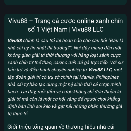
Vivu88 – Trang cá cược online xanh chín
số 1 Việt Nam | Vivu88 LLC
Vivu88
chính là câu trả lời hoàn hảo cho câu hỏi “Đâu là
nhà cái uy tín nhất thị trường?”. Nơi đây mang đến một
không gian giải trí thời thượng với hàng loạt sảnh cược
xanh chín từ thể thao, casino đến đá gà trực tiếp. Với sự
bảo trợ và điều hành chuyên nghiệp từ
Vivu88 LLC
, một
tập đoàn giải trí có trụ sở chính tại Manila, Philippines,
nhà cái tự hào tạo dựng một hệ sinh thái cá cược minh
bạch. Tại đây, mỗi tấm vé cược không chỉ đơn thuần là
giải trí mà còn là một cơ hội vàng để người chơi khẳng
định bản lĩnh soi kèo và gặt hái những phần thưởng giá
trị thực tế.
Giới thiệu tổng quan về thương hiệu nhà cái