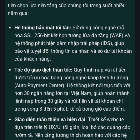
tiên chọn lựa nền tảng của chúng tôi trong suốt nhiều
năm qua:
Hệ thống bảo mật tối tân:
Sử dụng công nghệ mã
hóa SSL 256-bit kết hợp tường lửa đa tầng (WAF) và
hệ thống phát hiện xâm nhập trái phép (IDS), giúp
bảo vệ tuyệt đối thông tin cá nhân và số dư tài khoản
của khách hàng.
Tốc độ giao dịch thần tốc:
Quy trình nạp và rút tiền
được tối ưu hóa bằng công nghệ khớp lệnh tự động
(Auto-Payment Center). Hệ thống kết nối trực tiếp với
hơn 30 ngân hàng lớn tại Việt Nam, giúp hoàn thành
lệnh nạp trong 30 giây và rút tiền về tài khoản chỉ
trong vòng 3 đến 5 phút, kể cả trong giờ cao điểm.
Giao diện thân thiện và hiện đại:
Thiết kế website
dựa trên triết lý UX/UI tối giản, loại bỏ các quảng cáo
rườm rà. Nền tảng tương thích hoàn hảo với các hệ