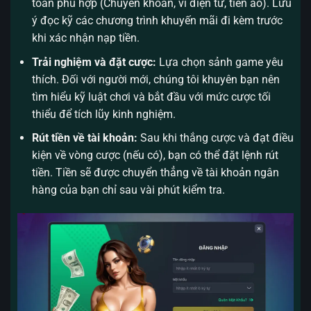
toán phù hợp (Chuyển khoản, ví điện tử, tiền ảo). Lưu
ý đọc kỹ các chương trình khuyến mãi đi kèm trước
khi xác nhận nạp tiền.
Trải nghiệm và đặt cược:
Lựa chọn sảnh game yêu
thích. Đối với người mới, chúng tôi khuyên bạn nên
tìm hiểu kỹ luật chơi và bắt đầu với mức cược tối
thiểu để tích lũy kinh nghiệm.
Rút tiền về tài khoản:
Sau khi thắng cược và đạt điều
kiện về vòng cược (nếu có), bạn có thể đặt lệnh rút
tiền. Tiền sẽ được chuyển thẳng về tài khoản ngân
hàng của bạn chỉ sau vài phút kiểm tra.