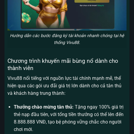
Hướng dẫn các bước đăng ký tài khoản nhanh chóng tại hệ
thống Vivu88.
Chương trình khuyến mãi bùng nổ dành cho
thành viên
Vivu88 nổi tiếng với nguồn lực tài chính mạnh mẽ, thể
hiện qua các gói ưu đãi giá trị lớn dành cho cả tân thủ
và khách hàng trung thành:
Thưởng chào mừng tân thủ:
Tặng ngay 100% giá trị
thẻ nạp đầu tiên, với tổng tiền thưởng có thể lên đến
8.888.888 VNĐ, tạo bệ phóng vững chắc cho người
chơi mới.