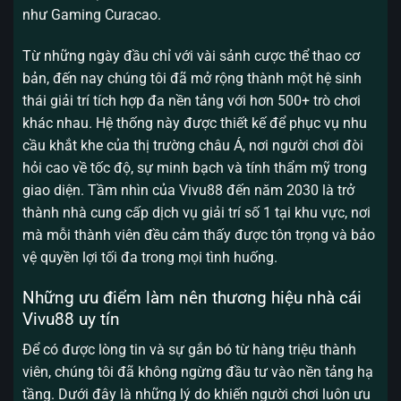
như Gaming Curacao.
Từ những ngày đầu chỉ với vài sảnh cược thể thao cơ
bản, đến nay chúng tôi đã mở rộng thành một hệ sinh
thái giải trí tích hợp đa nền tảng với hơn 500+ trò chơi
khác nhau. Hệ thống này được thiết kế để phục vụ nhu
cầu khắt khe của thị trường châu Á, nơi người chơi đòi
hỏi cao về tốc độ, sự minh bạch và tính thẩm mỹ trong
giao diện. Tầm nhìn của Vivu88 đến năm 2030 là trở
thành nhà cung cấp dịch vụ giải trí số 1 tại khu vực, nơi
mà mỗi thành viên đều cảm thấy được tôn trọng và bảo
vệ quyền lợi tối đa trong mọi tình huống.
Những ưu điểm làm nên thương hiệu nhà cái
Vivu88 uy tín
Để có được lòng tin và sự gắn bó từ hàng triệu thành
viên, chúng tôi đã không ngừng đầu tư vào nền tảng hạ
tầng. Dưới đây là những lý do khiến người chơi luôn ưu