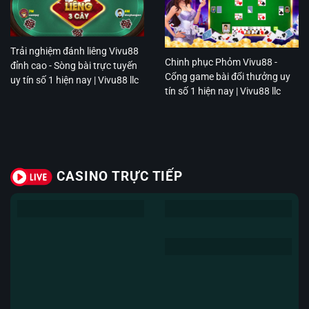
Trải nghiệm đánh liêng Vivu88
Chinh phục Phỏm Vivu88 -
đỉnh cao - Sòng bài trực tuyến
Cổng game bài đổi thưởng uy
uy tín số 1 hiện nay | Vivu88 llc
tín số 1 hiện nay | Vivu88 llc
CASINO TRỰC TIẾP