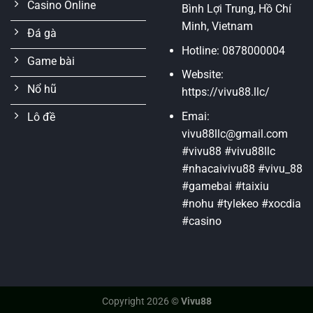
Casino Online
Bình Lợi Trung, Hồ Chí
Minh, Vietnam
Đá gà
Hotline: 0878000004
Game bài
Website:
Nổ hũ
https://vivu88.llc/
Emai:
Lô đề
vivu88llc@gmail.com
#vivu88 #vivu88llc
#nhacaivivu88 #vivu_88
#gamebai #taixiu
#nohu #tylekeo #xocdia
#casino
Copyright 2026 ©
Vivu88