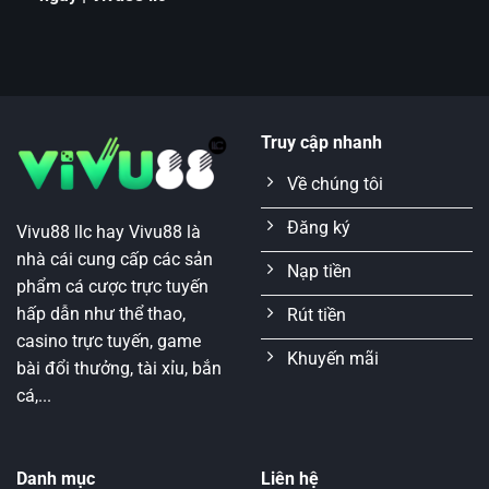
Truy cập nhanh
Về chúng tôi
Đăng ký
Vivu88 llc hay Vivu88 là
nhà cái cung cấp các sản
Nạp tiền
phẩm cá cược trực tuyến
hấp dẫn như thể thao,
Rút tiền
casino trực tuyến, game
Khuyến mãi
bài đổi thưởng, tài xỉu, bắn
cá,...
Danh mục
Liên hệ