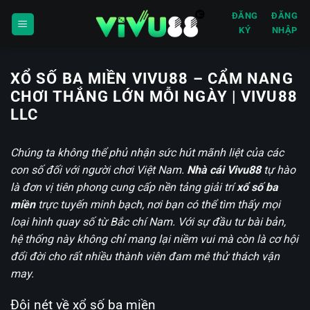
Bỏ
ĐĂNG
ĐĂNG
qua
KÝ
NHẬP
nội
dung
XỔ SỐ BA MIỀN VIVU88 – CẨM NANG
CHƠI THẮNG LỚN MỖI NGÀY | VIVU88
LLC
Chúng ta không thể phủ nhận sức hút mãnh liệt của các
con số đối với người chơi Việt Nam.
Nhà cái Vivu88
tự hào
là đơn vị tiên phong cung cấp nền tảng giải trí
xổ số ba
miền
trực tuyến minh bạch, nơi bạn có thể tìm thấy mọi
loại hình quay số từ Bắc chí Nam. Với sự đầu tư bài bản,
hệ thống này không chỉ mang lại niềm vui mà còn là cơ hội
đổi đời cho rất nhiều thành viên đam mê thử thách vận
may.
Đôi nét về xổ số ba miền