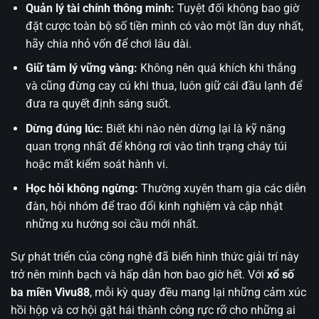
Quản lý tài chính thông minh:
Tuyệt đối không bao giờ
đặt cược toàn bộ số tiền mình có vào một lần duy nhất,
hãy chia nhỏ vốn để chơi lâu dài.
Giữ tâm lý vững vàng:
Không nên quá khích khi thắng
và cũng đừng cay cú khi thua, luôn giữ cái đầu lạnh để
đưa ra quyết định sáng suốt.
Dừng đúng lúc:
Biết khi nào nên dừng lại là kỹ năng
quan trọng nhất để không rơi vào tình trạng cháy túi
hoặc mất kiểm soát hành vi.
Học hỏi không ngừng:
Thường xuyên tham gia các diễn
đàn, hội nhóm để trao đổi kinh nghiệm và cập nhật
những xu hướng soi cầu mới nhất.
Sự phát triển của công nghệ đã biến hình thức giải trí này
trở nên minh bạch và hấp dẫn hơn bao giờ hết. Với
xổ số
ba miền Vivu88
, mỗi kỳ quay đều mang lại những cảm xúc
hồi hộp và cơ hội gặt hái thành công rực rỡ cho những ai