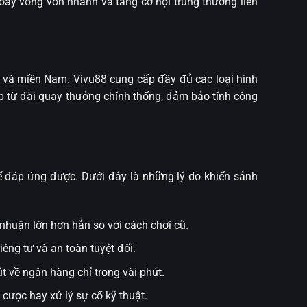
 xoay vòng vốn nhanh và tăng cơ hội trúng thưởng liên
ng và miền Nam. Vivu88 cung cấp đầy đủ các loại hình
iếp từ đài quay thưởng chính thống, đảm bảo tính công
hể đáp ứng được. Dưới đây là những lý do khiến sảnh
nhuận lớn hơn hẳn so với cách chơi cũ.
êng tư và an toàn tuyệt đối.
t về ngân hàng chỉ trong vài phút.
ược hay xử lý sự cố kỹ thuật.