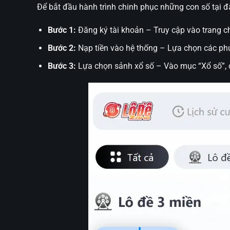
Để bắt đầu hành trình chinh phục những con số tại đây
Bước 1:
Đăng ký tài khoản – Truy cập vào trang ch
Bước 2:
Nạp tiền vào hệ thống – Lựa chọn các phư
Bước 3:
Lựa chọn sảnh xổ số – Vào mục “Xổ số”, c