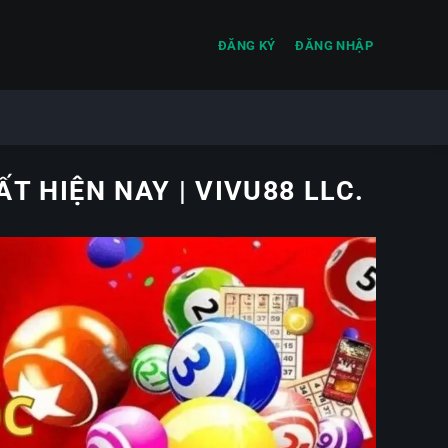
ĐĂNG KÝ
ĐĂNG NHẬP
T HIỆN NAY | VIVU88 LLC.