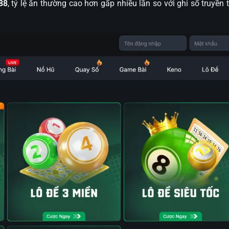
88
, tỷ lệ ăn thường cao hơn gấp nhiều lần so với ghi số truyền 