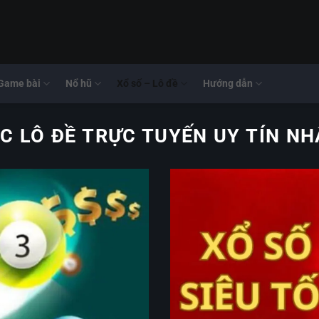
Game bài
Nổ hũ
Xổ số – Lô đề
Hướng dẫn
 LÔ ĐỀ TRỰC TUYẾN UY TÍN NHẤ