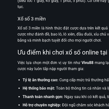
(siêu tốc 1 giây, 45 giây, 1 phút, 5 phút). Cơ chế n
tục.
Xổ số 3 miền
Xổ số 3 miền là hình thức đặt cược dựa trên kết quả
cược như đánh đề, bao lô, lô xiên, đầu đuôi, xỉu chủ
bằng và minh bạch tuyệt đối cho mọi người chơi.
Ưu điểm khi chơi xổ số online tại
Việc lựa chọn một đơn vị uy tín như
Vivu88
mang lại
cược này luôn tấp nập người tham gia:
Tỷ lệ ăn thưởng cao:
Cung cấp mức trả thưởng hấp 
Hệ thống bảo mật:
Toàn bộ thông tin cá nhân và l
Thanh toán nhanh gọn:
Ngay sau khi có kết quả, t
Hỗ trợ chuyên nghiệp:
Đội ngũ chăm sóc khách hàn