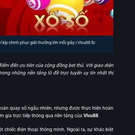
í kíp chinh phục giải thưởng lớn mỗi giây | Vivu88 llc
điểm đến ưu tiên của cộng đồng bet thủ. Với giao diện
rong những nền tảng lô đề trực tuyến uy tín nhất thị
ật toán quay số ngẫu nhiên, nhưng được thực hiện hoàn
ham gia trực tiếp thông qua nền tảng của
Vivu88
.
t chiếc điện thoại thông minh. Ngoài ra, sự khác biệt