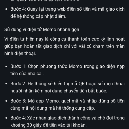
Bước 4: Quay lại trang web điền số tiền và mã giao dịch
để hệ thống cập nhật điểm.
Sử dụng ví điện tử Momo nhanh gọn
Ví điện tử hiện nay là công cụ thanh toán cực kỳ linh hoạt
giúp bạn hoàn tất giao dịch chỉ với vài cú chạm trên màn
hình điện thoại.
Bước 1: Chọn phương thức Momo trong giao diện nạp
tiền của nhà cái.
Bước 2: Hệ thống sẽ hiển thị mã QR hoặc số điện thoại
người nhận kèm nội dung chuyển tiền bắt buộc.
Bước 3: Mở app Momo, quét mã và nhập đúng số tiền
cùng mã nội dung mà hệ thống cung cấp.
Bước 4: Xác nhận giao dịch thành công và chờ đợi trong
khoảng 30 giây để tiền vào tài khoản.