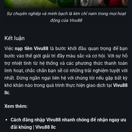
Sự chuyên nghiệp và minh bạch là kim chỉ nam trong mọi hoạt
động của Vivu88
Kết luận
Việc
nạp tiền Vivu88
là bước khởi đầu quan trọng để bạn
bước vào thế giới giải trí đầy màu sắc và cơ hội. Với sự hỗ
trợ nhiệt tình từ hệ thống và các phương thức thanh toán
linh hoạt, chắc chắn bạn sẽ có những trải nghiệm tuyệt vời
nhất. Đừng ngần ngại liên hệ với chúng tôi nếu gặp bất kỳ
khó khăn nào trong quá trình thực hiện giao dịch tại
Vivu88
llc
.
Xem thêm:
Cách đăng nhập Vivu88 nhanh chóng để nhận ngay ưu
đãi khủng | Vivu88 llc