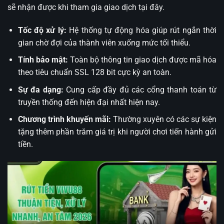
sẽ nhận được khi tham gia giao dịch tại đây.
Tốc độ xử lý:
Hệ thống tự động hóa giúp rút ngắn thời
gian chờ đợi của thành viên xuống mức tối thiểu.
Tính bảo mật:
Toàn bộ thông tin giao dịch được mã hóa
theo tiêu chuẩn SSL 128 bit cực kỳ an toàn.
Sự đa dạng:
Cung cấp đầy đủ các cổng thanh toán từ
truyền thống đến hiện đại nhất hiện nay.
Chương trình khuyến mãi:
Thường xuyên có các sự kiện
tặng thêm phần trăm giá trị khi người chơi tiến hành gửi
tiền.