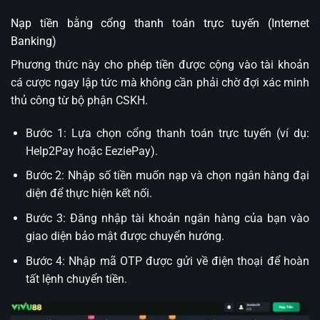
Nạp tiền bằng cổng thanh toán trực tuyến (Internet
Banking)
Phương thức này cho phép tiền được cộng vào tài khoản
cá cược ngay lập tức mà không cần phải chờ đợi xác minh
thủ công từ bộ phận CSKH.
Bước 1: Lựa chọn cổng thanh toán trực tuyến (ví dụ:
Help2Pay hoặc EeziePay).
Bước 2: Nhập số tiền muốn nạp và chọn ngân hàng đại
diện để thực hiện kết nối.
Bước 3: Đăng nhập tài khoản ngân hàng của bạn vào
giao diện bảo mật được chuyển hướng.
Bước 4: Nhập mã OTP được gửi về điện thoại để hoàn
tất lệnh chuyển tiền.