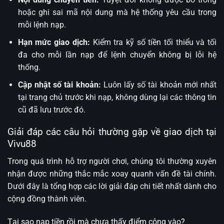
hoặc ghi sai mã nội dung mà hệ thống yêu cầu trong
mỗi lệnh nạp.
Hạn mức giao dịch:
Kiểm tra kỹ số tiền tối thiểu và tối
đa cho mỗi lần nạp để lệnh chuyển không bị lỗi hệ
thống.
Cập nhật số tài khoản:
Luôn lấy số tài khoản mới nhất
tại trang chủ trước khi nạp, không dùng lại các thông tin
cũ đã lưu trước đó.
Giải đáp các câu hỏi thường gặp về giao dịch tại
Vivu88
Trong quá trình hỗ trợ người chơi, chúng tôi thường xuyên
nhận được những thắc mắc xoay quanh vấn đề tài chính.
Dưới đây là tổng hợp các lời giải đáp chi tiết nhất dành cho
cộng đồng thành viên.
Tại sao nạp tiền rồi mà chưa thấy điểm cộng vào?