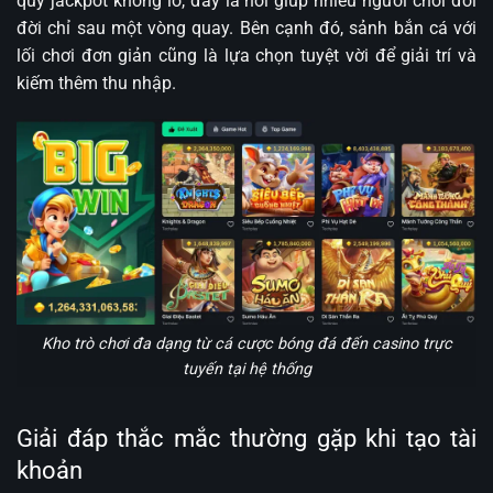
quỹ jackpot khổng lồ, đây là nơi giúp nhiều người chơi đổi
đời chỉ sau một vòng quay. Bên cạnh đó, sảnh bắn cá với
lối chơi đơn giản cũng là lựa chọn tuyệt vời để giải trí và
kiếm thêm thu nhập.
Kho trò chơi đa dạng từ cá cược bóng đá đến casino trực
tuyến tại hệ thống
Giải đáp thắc mắc thường gặp khi tạo tài
khoản