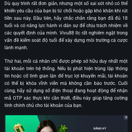
Dù quy trình rất đơn giản, nhưng một số sai sót nhỏ có thể
khiến yêu cầu của bạn bị từ chối hoặc gặp khó khăn khi rút
tiền sau này. Đầu tiên, hãy chắc chắn rằng bạn đã đủ 18
tuổi và có năng lực hành vi dân sự để chịu trách nhiệm về
các quyết định của mình. Vivu88 llc rất nghiêm ngặt trong
vấn đề kiểm soát độ tuổi để xây dựng môi trường cá cược
lành mạnh.
Thứ hai, mỗi cá nhân chỉ được phép sở hữu duy nhất một
tài khoản trên hệ thống. Nếu bị phát hiện trùng lặp thông
tin hoặc cố tình gian lận để trục lợi khuyến mãi, tài khoản
có thể bị khóa vĩnh viễn mà không cần báo trước. Cuối
cùng, hãy sử dụng số điện thoại đang hoạt động để nhận
mã OTP xác thực khi cần thiết, điều này giúp tăng cường
tính chính chủ cho tài khoản của bạn.