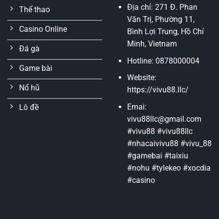
Địa chỉ: 271 Đ. Phan
Thể thao
Văn Trị, Phường 11,
Casino Online
Bình Lợi Trung, Hồ Chí
Minh, Vietnam
Đá gà
Hotline: 0878000004
Game bài
Website:
Nổ hũ
https://vivu88.llc/
Emai:
Lô đề
vivu88llc@gmail.com
#vivu88 #vivu88llc
#nhacaivivu88 #vivu_88
#gamebai #taixiu
#nohu #tylekeo #xocdia
#casino