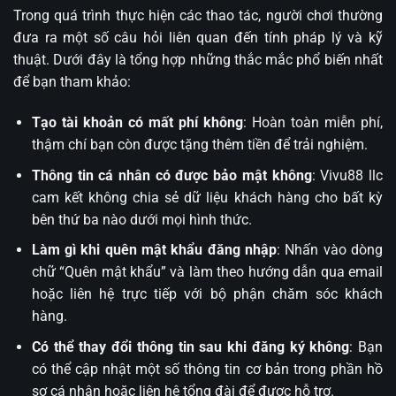
Trong quá trình thực hiện các thao tác, người chơi thường
đưa ra một số câu hỏi liên quan đến tính pháp lý và kỹ
thuật. Dưới đây là tổng hợp những thắc mắc phổ biến nhất
để bạn tham khảo:
Tạo tài khoản có mất phí không
: Hoàn toàn miễn phí,
thậm chí bạn còn được tặng thêm tiền để trải nghiệm.
Thông tin cá nhân có được bảo mật không
: Vivu88 llc
cam kết không chia sẻ dữ liệu khách hàng cho bất kỳ
bên thứ ba nào dưới mọi hình thức.
Làm gì khi quên mật khẩu đăng nhập
: Nhấn vào dòng
chữ “Quên mật khẩu” và làm theo hướng dẫn qua email
hoặc liên hệ trực tiếp với bộ phận chăm sóc khách
hàng.
Có thể thay đổi thông tin sau khi đăng ký không
: Bạn
có thể cập nhật một số thông tin cơ bản trong phần hồ
sơ cá nhân hoặc liên hệ tổng đài để được hỗ trợ.