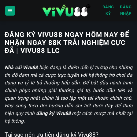
Bỏ
ĐĂNG
ĐĂNG
qua
KÝ
NHẬP
nội
dung
ĐĂNG KÝ VIVU88 NGAY HÔM NAY ĐỂ
NHẬN NGAY 88K TRẢI NGHIỆM CỰC
ĐÃ | VIVU88 LLC
Nhà cái Vivu88
hiện đang là điểm đến lý tưởng cho những
tín đồ đam mê cá cược trực tuyến với hệ thống trò chơi đa
dạng và tỷ lệ trả thưởng hấp dẫn. Để bắt đầu hành trình
chinh phục những giải thưởng giá trị, bước đầu tiên và
quan trọng nhất chính là tạo lập một tài khoản chính chủ.
Hãy cùng theo dõi hướng dẫn chi tiết dưới đây để thực
hiện quy trình
đăng ký Vivu88
một cách mượt mà nhất tại
hệ thống.
Tại sao nên ưu tiên đăng ký Vivu88?