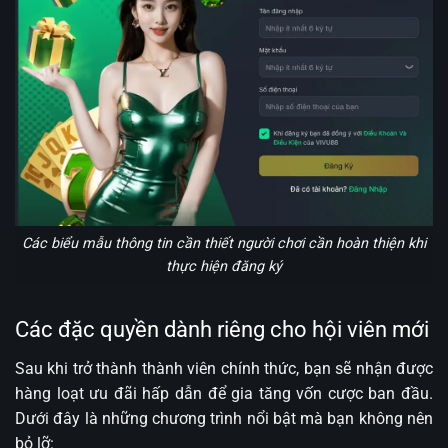
Các biểu mẫu thông tin cần thiết người chơi cần hoàn thiện khi
thực hiện đăng ký
Các đặc quyền dành riêng cho hội viên mới
Sau khi trở thành thành viên chính thức, bạn sẽ nhận được
hàng loạt ưu đãi hấp dẫn để gia tăng vốn cược ban đầu.
Dưới đây là những chương trình nổi bật mà bạn không nên
bỏ lỡ: