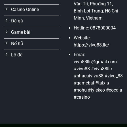
Văn Trị, Phường 11,
Casino Online
Bình Lợi Trung, Hồ Chí
Minh, Vietnam
Đá gà
Hotline: 0878000004
Game bài
Website:
Nổ hũ
https://vivu88.llc/
Emai:
Lô đề
vivu88llc@gmail.com
#vivu88 #vivu88llc
#nhacaivivu88 #vivu_88
#gamebai #taixiu
#nohu #tylekeo #xocdia
#casino