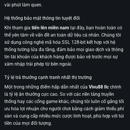
vài phút làm quen.
Hệ thống bảo mật thông tin tuyệt đối
Khi tham gia
tiến lên miền nam
tại đây, bạn hoàn toàn có
thể yên tâm về vấn đề an toàn dữ liệu cá nhân. Chúng tôi
sử dụng công nghệ mã hóa SSL 128-bit kết hợp với hệ
thống tường lửa đa tầng, đảm bảo mọi giao dịch và thông
tin tài khoản của khách hàng được bảo vệ trước mọi sự
xâm nhập trái phép từ bên ngoài.
Tỷ lệ trả thưởng cạnh tranh nhất thị trường
Một trong những điểm hấp dẫn nhất của
Vivu88 llc
chính
là tỷ lệ ăn thưởng cực cao. So với các nền tảng truyền
thống hay các cổng game khác, chúng tôi luôn cố gắng tối
ưu hóa lợi nhuận cho người chơi bằng cách giảm thiểu phí
sàn và cung cấp nhiều mức cược linh hoạt, phù hợp với túi
tiền của mọi đối tượng.