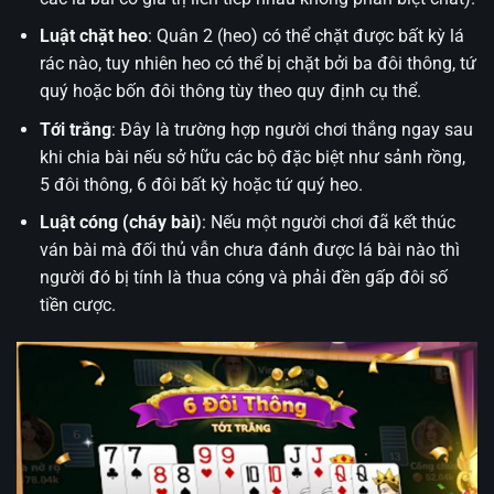
Luật chặt heo
: Quân 2 (heo) có thể chặt được bất kỳ lá
rác nào, tuy nhiên heo có thể bị chặt bởi ba đôi thông, tứ
quý hoặc bốn đôi thông tùy theo quy định cụ thể.
Tới trắng
: Đây là trường hợp người chơi thắng ngay sau
khi chia bài nếu sở hữu các bộ đặc biệt như sảnh rồng,
5 đôi thông, 6 đôi bất kỳ hoặc tứ quý heo.
Luật cóng (cháy bài)
: Nếu một người chơi đã kết thúc
ván bài mà đối thủ vẫn chưa đánh được lá bài nào thì
người đó bị tính là thua cóng và phải đền gấp đôi số
tiền cược.