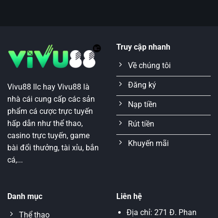
Truy cập nhanh
Về chúng tôi
Đăng ký
Vivu88 llc hay Vivu88 là
nhà cái cung cấp các sản
Nạp tiền
phẩm cá cược trực tuyến
hấp dẫn như thể thao,
Rút tiền
casino trực tuyến, game
Khuyến mãi
bài đổi thưởng, tài xỉu, bắn
cá,...
Danh mục
Liên hệ
Địa chỉ: 271 Đ. Phan
Thể thao