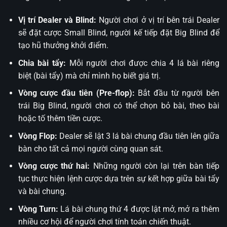
Vị trí Dealer và Blind:
Người chơi ở vị trí bên trái Dealer
sẽ đặt cược Small Blind, người kế tiếp đặt Big Blind để
tạo hũ thưởng khởi điểm.
Chia bài tẩy:
Mỗi người chơi được chia 4 lá bài riêng
biệt (bài tẩy) mà chỉ mình họ biết giá trị.
Vòng cược đầu tiên (Pre-flop):
Bắt đầu từ người bên
trái Big Blind, người chơi có thể chọn bỏ bài, theo bài
hoặc tố thêm tiền cược.
Vòng Flop:
Dealer sẽ lật 3 lá bài chung đầu tiên lên giữa
bàn cho tất cả mọi người cùng quan sát.
Vòng cược thứ hai:
Những người còn lại trên bàn tiếp
tục thực hiện lệnh cược dựa trên sự kết hợp giữa bài tẩy
và bài chung.
Vòng Turn:
Lá bài chung thứ 4 được lật mở, mở ra thêm
nhiều cơ hội để người chơi tính toán chiến thuật.