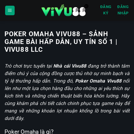
Bỏ
ĐĂNG
ĐĂNG
qua
KÝ
NHẬP
nội
dung
POKER OMAHA VIVU88 – SẢNH
GAME BÀI HẤP DẪN, UY TÍN SỐ 1 |
VIVU88 LLC
Trò chơi trực tuyến tại
Nhà cái Vivu88
đang trở thành tâm
điểm chú ý của cộng đồng cược thủ nhờ sự minh bạch và
tỷ lệ thưởng hấp dẫn. Trong đó,
Poker Omaha Vivu88
nổi
lên như một lựa chọn hàng đầu cho những ai yêu thích sự
kịch tính và những chiến thuật biến hóa khôn lường. Hãy
cùng khám phá chi tiết cách chinh phục tựa game này để
mang về những khoản lợi nhuận khổng lồ trong bài viết
dưới đây.
Poker Omaha là gì?