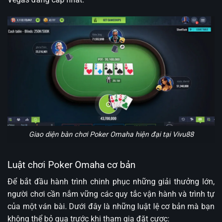
Giao diện bàn chơi Poker Omaha hiện đại tại Vivu88
Luật chơi Poker Omaha cơ bản
Để bắt đầu hành trình chinh phục những giải thưởng lớn,
người chơi cần nắm vững các quy tắc vận hành và trình tự
của một ván bài. Dưới đây là những luật lệ cơ bản mà bạn
không thể bỏ qua trước khi tham gia đặt cược: