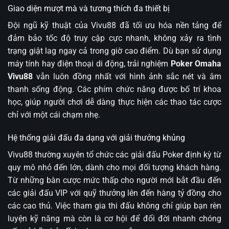
Giao diện mượt mà và tương thích đa thiết bị
Đội ngũ kỹ thuật của Vivu88 đã tối ưu hóa nền tảng để
đảm bảo tốc độ truy cập cực nhanh, không xảy ra tình
trạng giật lag ngay cả trong giờ cao điểm. Dù bạn sử dụng
máy tính hay điện thoại di động, trải nghiệm
Poker Omaha
Vivu88
vẫn luôn đồng nhất với hình ảnh sắc nét và âm
thanh sống động. Các phím chức năng được bố trí khoa
học, giúp người chơi dễ dàng thực hiện các thao tác cược
chỉ với một cái chạm nhẹ.
Hệ thống giải đấu đa dạng với giải thưởng khủng
Vivu88 thường xuyên tổ chức các giải đấu Poker định kỳ từ
quy mô nhỏ đến lớn, dành cho mọi đối tượng khách hàng.
Từ những bàn cược mức thấp cho người mới bắt đầu đến
các giải đấu VIP với quỹ thưởng lên đến hàng tỷ đồng cho
các cao thủ. Việc tham gia thi đấu không chỉ giúp bạn rèn
luyện kỹ năng mà còn là cơ hội để đổi đời nhanh chóng