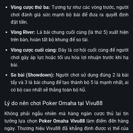
Vòng cược thứ ba:
Tương tự như các vòng trước, người
chơi đánh giá sức mạnh bộ bài để đưa ra quyết định
đặt tiền.
Vòng River:
Lá bài chung cuối cùng (lá thứ 5) xuất hiện
trên bàn, hoàn tất bộ khung để so tài.
Vòng cược cuối cùng:
Đây là cơ hội cuối cùng để người
chơi gây áp lực hoặc tối ưu hóa lợi nhuận trước khi hạ
bài.
So bài (Showdown):
Người chơi sử dụng đúng 2 lá bài
tẩy và 3 lá bài chung để tạo thành bộ 5 lá mạnh nhất, ai
có bộ cao nhất sẽ thắng toàn bộ hũ.
Lý do nên chơi Poker Omaha tại Vivu88
Không phải ngẫu nhiên mà hàng ngàn cược thủ lại tin
tưởng lựa chọn
Poker Omaha Vivu88
làm điểm đến hàng
ngày. Thương hiệu Vivu88 đã khẳng định được vị thế của