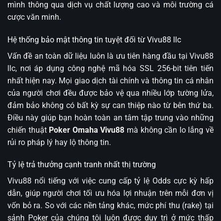
mình thông qua dịch vụ chất lượng cao và môi trường cá
cược văn minh.
Hệ thống bảo mật thông tin tuyệt đối từ Vivu88 llc
Vấn đề an toàn dữ liệu luôn là ưu tiên hàng đầu tại Vivu88
llc, nơi áp dụng công nghệ mã hóa SSL 256-bit tiên tiến
nhất hiện nay. Mọi giao dịch tài chính và thông tin cá nhân
của người chơi đều được bảo vệ qua nhiều lớp tường lửa,
đảm bảo không có bất kỳ sự can thiệp nào từ bên thứ ba.
Điều này giúp bạn hoàn toàn an tâm tập trung vào những
chiến thuật
Poker Omaha Vivu88
mà không cần lo lắng về
rủi ro pháp lý hay lộ thông tin.
Tỷ lệ trả thưởng cạnh tranh nhất thị trường
Vivu88 nổi tiếng với việc cung cấp tỷ lệ Odds cực kỳ hấp
dẫn, giúp người chơi tối ưu hóa lợi nhuận trên mỗi đơn vị
vốn bỏ ra. So với các nền tảng khác, mức phí thu (rake) tại
sảnh Poker của chúng tôi luôn được duy trì ở mức thấp