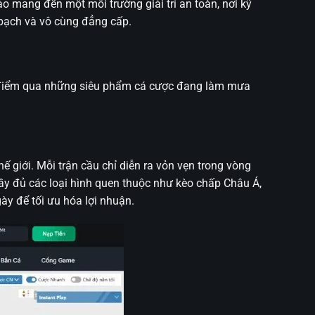
o mang đến một môi trường giải trí an toàn, nơi kỹ
 bạch và vô cùng đẳng cấp.
ng điểm qua những siêu phẩm cá cược đang làm mưa
ế giới. Mỗi trận cầu chỉ diễn ra vỏn vẹn trong vòng
ầy đủ các loại hình quen thuộc như kèo chấp Châu Á,
ày để tối ưu hóa lợi nhuận.