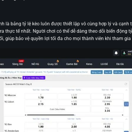
h là bảng tỷ lệ kèo luôn được thiết lập vô cùng hợp lý và cạnh 
ra thực tế nhất. Người chơi có thể dễ dàng theo dõi biến động t
 giúp bảo vệ quyền lợi tối đa cho mọi thành viên khi tham gia gi