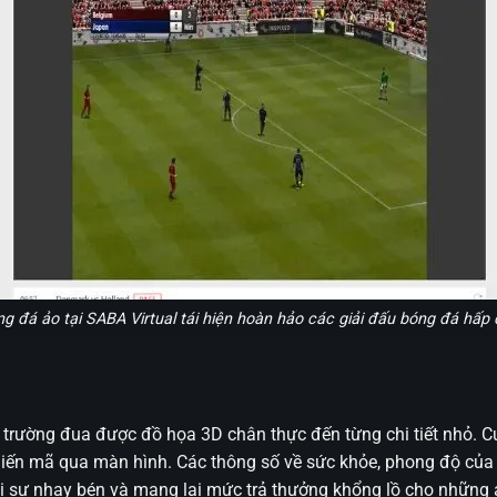
g đá ảo tại SABA Virtual tái hiện hoàn hảo các giải đấu bóng đá hấp
trường đua được đồ họa 3D chân thực đến từng chi tiết nhỏ. C
chiến mã qua màn hình. Các thông số về sức khỏe, phong độ củ
i sự nhạy bén và mang lại mức trả thưởng khổng lồ cho những a