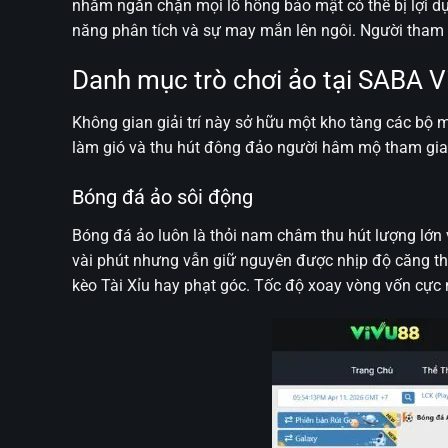
nhằm ngăn chặn mọi lỗ hổng bảo mật có thể bị lợi dụn
năng phân tích và sự may mắn lên ngôi. Người tham 
Danh mục trò chơi ảo tại SABA Vi
Không gian giải trí này sở hữu một kho tàng các b
làm gió và thu hút đông đảo người hâm mộ tham gia
Bóng đá ảo sôi động
Bóng đá ảo luôn là thỏi nam châm thu hút lượng lớn v
vài phút nhưng vẫn giữ nguyên được nhịp độ căng thẳ
kèo Tài Xỉu hay phạt góc. Tốc độ xoay vòng vốn cực 