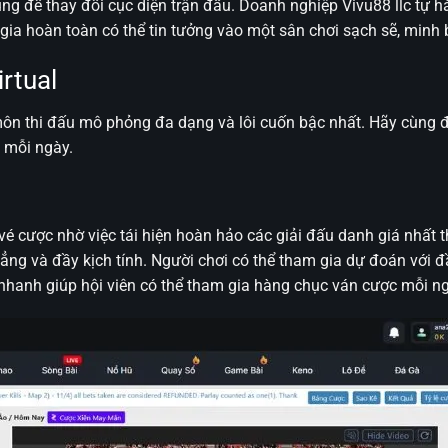
g để thay đổi cục diện trận đấu. Doanh nghiệp Vivu88 llc tự hà
gia hoàn toàn có thể tin tưởng vào một sân chơi sạch sẽ, minh
rtual
ộ môn thi đấu mô phỏng đa dạng và lôi cuốn bậc nhất. Hãy cù
 mỗi ngày.
é cược nhờ việc tái hiện hoàn hảo các giải đấu danh giá nhất th
ng và đầy kịch tính. Người chơi có thể tham gia dự đoán với đ
nhanh giúp hội viên có thể tham gia hàng chục ván cược mỗi ng