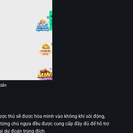
 dẫn
ược thủ sẽ được hòa mình vào không khí sôi động,
a từng chú ngựa đều được cung cấp đầy đủ để hỗ trợ
i dự đoán trúng đích.