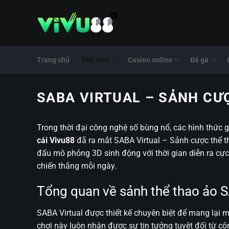
Bỏ
qua
nội
dung
Trang chủ
Thể thao
Casino online
Đá gà
SABA VIRTUAL – SẢNH CƯ
Trong thời đại công nghệ số bùng nổ, các hình thức g
cái Vivu88
đã ra mắt SABA Virtual – Sảnh cược thể 
đấu mô phỏng 3D sinh động với thời gian diễn ra cự
chiến thắng mỗi ngày.
Tổng quan về sảnh thể thao ảo S
SABA Virtual được thiết kế chuyên biệt để mang lại m
chơi này luôn nhận được sự tin tưởng tuyệt đối từ c