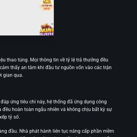
u thao túng. Mọi thông tin về tỷ lệ trả thưởng đều
n cảm thấy an tâm khi đầu tư nguồn vốn vào các trận
i gian qua.
ể đáp ứng tiêu chí này, hệ thống đã ứng dụng công
 đều hoàn toàn ngẫu nhiên và không chịu bất kỳ sự
xếp tỷ số.
 hàng đầu. Nhà phát hành liên tục nâng cấp phần mềm