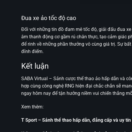
Đua xe ảo tốc độ cao
Đối với những tín đồ đam mê tốc độ, giải đấu đua x
âm thanh động cơ gầm rú chân thực, tạo cảm giác ph
để rinh về những phần thưởng vô cùng giá trị. Sự b
đỉnh điểm.
Kết luận
SABA Virtual – Sảnh cược thể thao ảo hấp dẫn và cô
hợp cùng công nghệ RNG hiện đại chắc chắn sẽ mang 
ngay hôm nay để tận hưởng niềm vui chiến thắng mỗi 
Xem thêm:
T Sport – Sảnh thể thao hấp dẫn, đẳng cấp và uy tín