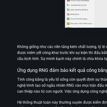
Không giống như các nền tảng kém chất lượng, tỷ lệ c
được niêm yết công khai trước khi sự kiện thi đấu b
cầu kịch tính. Sự minh bạch này chính là chìa khóa t
Ứng dụng RNG đảm bảo kết quả công bằn
Tính công bằng là yếu tố sống còn quyết định sự thà
nghệ trình tạo số ngẫu nhiên RNG vào mọi trận đấu 
can thiệp nào từ con người. Việc ứng dụng công nghệ 
Hệ thống thuật toán này thường xuyên được kiểm địn