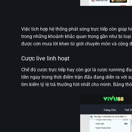
Việc tích hợp hệ thống phát sóng trực tiếp còn giúp h
trong những khoảnh khắc quan trọng gần như bị loại b
được cơn mưa lời khen từ giới chuyên môn và cộng đ
Cược live linh hoạt
Chế độ cược trực tiếp hay còn gọi là cược running đ
tiền ngay trong thời điểm trận đấu đang diễn ra với 
tìm kiếm tỷ lệ trả thưởng hời nhất cho mình. Bảng th