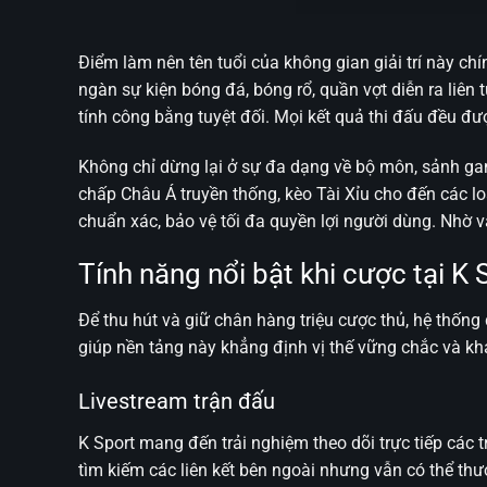
Điểm làm nên tên tuổi của không gian giải trí này 
ngàn sự kiện bóng đá, bóng rổ, quần vợt diễn ra liên
tính công bằng tuyệt đối. Mọi kết quả thi đấu đều đư
Không chỉ dừng lại ở sự đa dạng về bộ môn, sảnh gam
chấp Châu Á truyền thống, kèo Tài Xỉu cho đến các lo
chuẩn xác, bảo vệ tối đa quyền lợi người dùng. Nhờ 
Tính năng nổi bật khi cược tại K 
Để thu hút và giữ chân hàng triệu cược thủ, hệ thốn
giúp nền tảng này khẳng định vị thế vững chắc và khác 
Livestream trận đấu
K Sport mang đến trải nghiệm theo dõi trực tiếp các
tìm kiếm các liên kết bên ngoài nhưng vẫn có thể th