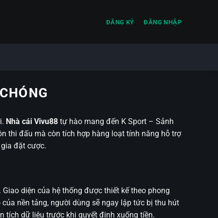
ĐĂNG KÝ
ĐĂNG NHẬP
 CHÓNG
i.
Nhà cái Vivu88
tự hào mang đến K Sport – Sảnh
 thi đấu mà còn tích hợp hàng loạt tính năng hỗ trợ
 gia đặt cược.
 Giao diện của hệ thống được thiết kế theo phong
o
của nền tảng, người dùng sẽ ngay lập tức bị thu hút
 tích dữ liệu trước khi quyết định xuống tiền.