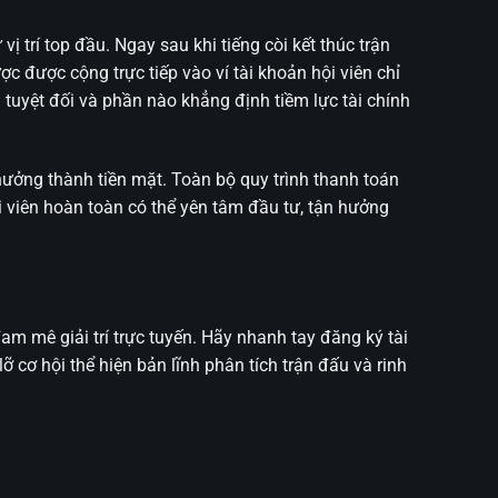
 trí top đầu. Ngay sau khi tiếng còi kết thúc trận
c được cộng trực tiếp vào ví tài khoản hội viên chỉ
tuyệt đối và phần nào khẳng định tiềm lực tài chính
hưởng thành tiền mặt. Toàn bộ quy trình thanh toán
 viên hoàn toàn có thể yên tâm đầu tư, tận hưởng
m mê giải trí trực tuyến. Hãy nhanh tay đăng ký tài
 cơ hội thể hiện bản lĩnh phân tích trận đấu và rinh