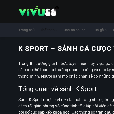
Bỏ
qua
nội
dung
Trang chủ
Thể thao
Casino online
Đá gà
K SPORT – SẢNH CÁ CƯỢC
Trong thị trường giải trí trực tuyến hiện nay, việc lự
cá cược thể thao trả thưởng nhanh chóng và cực kỳ 
thông minh. Người hâm mộ chắc chắn sẽ có những giây
Tổng quan về sảnh K Sport
Sảnh K Sport được biết đến là một trong những trung
cách tối giản nhưng vô cùng tinh tế, giúp hội viên dễ
bởi bố cục sắp xếp khoa học. Các thông số trận đấu đư