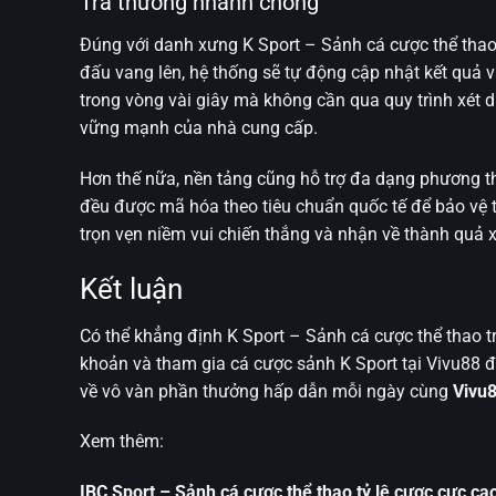
Trả thưởng nhanh chóng
Đúng với danh xưng K Sport – Sảnh cá cược thể thao tr
đấu vang lên, hệ thống sẽ tự động cập nhật kết quả v
trong vòng vài giây mà không cần qua quy trình xét 
vững mạnh của nhà cung cấp.
Hơn thế nữa, nền tảng cũng hỗ trợ đa dạng phương thứ
đều được mã hóa theo tiêu chuẩn quốc tế để bảo vệ t
trọn vẹn niềm vui chiến thắng và nhận về thành quả 
Kết luận
Có thể khẳng định K Sport – Sảnh cá cược thể thao t
khoản và tham gia cá cược sảnh K Sport tại Vivu88 để
về vô vàn phần thưởng hấp dẫn mỗi ngày cùng
Vivu8
Xem thêm:
IBC Sport – Sảnh cá cược thể thao tỷ lệ cược cực ca