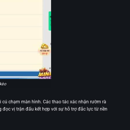
 kèo
vài cú chạm màn hình. Các thao tác xác nhận rườm rà
đọc vị trận đấu kết hợp với sự hỗ trợ đắc lực từ nền