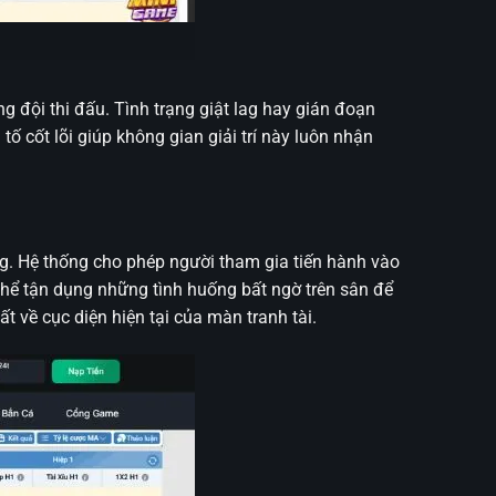
g đội thi đấu. Tình trạng giật lag hay gián đoạn
ố cốt lõi giúp không gian giải trí này luôn nhận
ng. Hệ thống cho phép người tham gia tiến hành vào
 thể tận dụng những tình huống bất ngờ trên sân để
 về cục diện hiện tại của màn tranh tài.