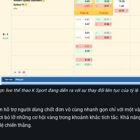
c live thể thao K Sport đang diễn ra với sự thay đổi liên tục của tỷ lệ
uôn hỗ trợ người dùng chốt đơn vô cùng nhanh gọn chỉ với một 
 bỏ lỡ những cơ hội vàng trong khoảnh khắc tích tắc. Khả năng 
lệ chiến thắng.