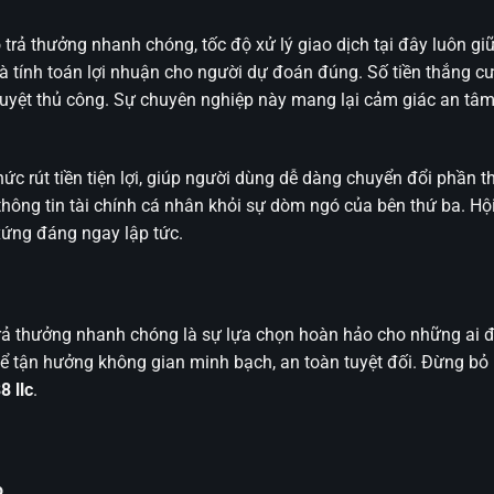
ả thưởng nhanh chóng, tốc độ xử lý giao dịch tại đây luôn giữ vị
à tính toán lợi nhuận cho người dự đoán đúng. Số tiền thắng cượ
duyệt thủ công. Sự chuyên nghiệp này mang lại cảm giác an tâm 
c rút tiền tiện lợi, giúp người dùng dễ dàng chuyển đổi phần t
hông tin tài chính cá nhân khỏi sự dòm ngó của bên thứ ba. Hội
xứng đáng ngay lập tức.
rả thưởng nhanh chóng là sự lựa chọn hoàn hảo cho những ai đa
 tận hưởng không gian minh bạch, an toàn tuyệt đối. Đừng bỏ lỡ
8 llc
.
o