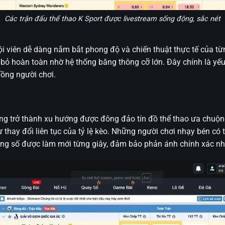
Các trận đấu thể thao K Sport được livestream sống động, sắc nét
ội viên dễ dàng nắm bắt phong độ và chiến thuật thực tế của từn
ỏ hoàn toàn nhờ hệ thống băng thông cỡ lớn. Đây chính là yếu t
ồng người chơi.
ang trở thành xu hướng được đông đảo tín đồ thể thao ưa chuộ
sự thay đổi liên tục của tỷ lệ kèo. Những người chơi nhạy bén có
ông số được làm mới từng giây, đảm bảo phản ánh chính xác nhất