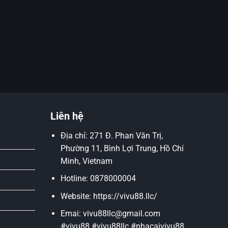
Liên hệ
Địa chỉ: 271 Đ. Phan Văn Trị,
Phường 11, Bình Lợi Trung, Hồ Chí
Minh, Vietnam
Hotline: 0878000004
Website: https://vivu88.llc/
Emai:
vivu88llc@gmail.com
#vivu88 #vivu88llc #nhacaivivu88